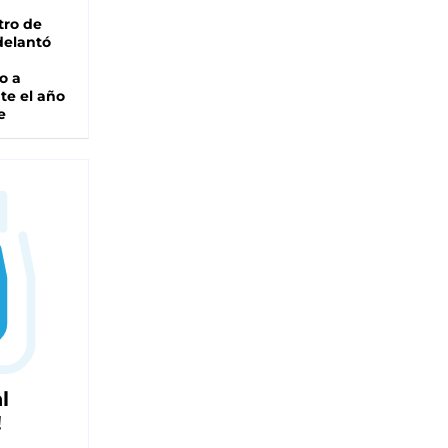
tro de
adelantó
o a
te el año
e
l
!