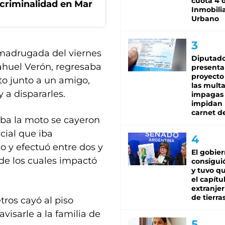
cuota 4 
 criminalidad en Mar
Inmobilia
Urbano
a madrugada del viernes
Diputado
ahuel Verón, regresaba
presenta
proyecto
o junto a un amigo,
las mult
 a dispararles.
impagas
impidan 
carnet d
ba la moto se cayeron
icial que iba
o y efectuó entre dos y
El gobie
de los cuales impactó
consiguió
y tuvo qu
el capítu
extranjer
de tierra
tros cayó al piso
visarle a la familia de