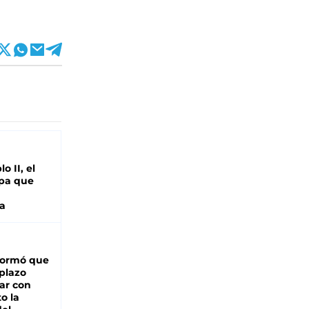
o II, el
pa que
a
formó que
 plazo
ar con
o la