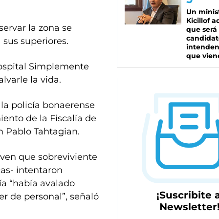
Un minis
Kicillof 
servar la zona se
que será
candidat
a sus superiores.
intenden
que vien
 hospital Simplemente
varle la vida.
 la policía bonaerense
iento de la Fiscalía de
n Pablo Tahtagian.
oven que sobreviviente
cas- intentaron
lía “había avalado
¡Suscribite a
er de personal”, señaló
Newsletter