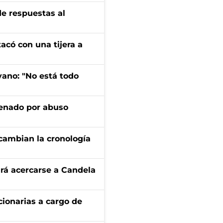
de respuestas al
tacó con una tijera a
yano: "No está todo
denado por abuso
cambian la cronología
rá acercarse a Candela
ionarias a cargo de