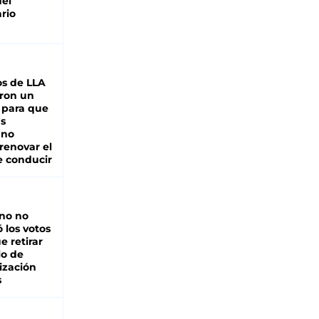
del
rio
s de LLA
ron un
 para que
as
 no
renovar el
e conducir
rno no
 los votos
e retirar
lo de
ización
s