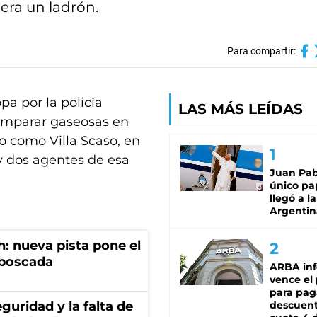
 era un ladrón.
Para compartir:
a por la policía
LAS MÁS LEÍDAS
mparar gaseosas en
o como Villa Scaso, en
ay dos agentes de esa
Juan Pabl
único pa
llegó a la
Argentin
: nueva pista pone el
mboscada
ARBA in
vence el
para pag
guridad y la falta de
descuent