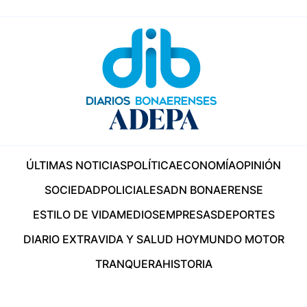
ÚLTIMAS NOTICIAS
POLÍTICA
ECONOMÍA
OPINIÓN
SOCIEDAD
POLICIALES
ADN BONAERENSE
ESTILO DE VIDA
MEDIOS
EMPRESAS
DEPORTES
DIARIO EXTRA
VIDA Y SALUD HOY
MUNDO MOTOR
TRANQUERA
HISTORIA