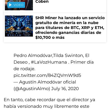
Coben
VIDEO
SHR Miner ha lanzado un servicio
gratuito de minería en la nube
para titulares de BTC, XRP y ETH,
ofreciendo ganancias diarias de
$10,700 o más
Pedro Almodóvar,Tilda Swinton, El
Deseo ,
#LaVozHumana
. Primer día
de rodaje.
pic.twitter.com/84ZQVmW9d5
— Agustín Almodóvar oficial
(@AgustinAlmo)
July 16, 2020
En tanto, cabe recordar que el director ya
había versionado muy libremente este