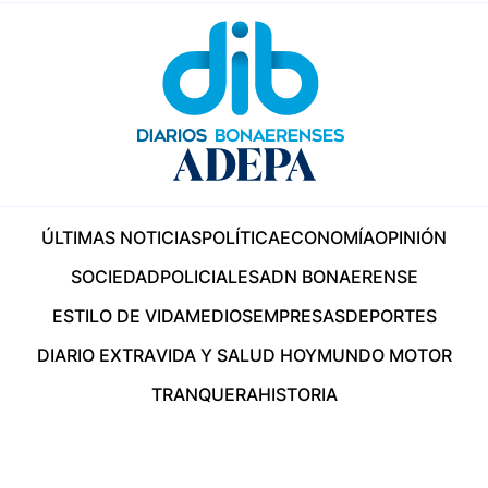
ÚLTIMAS NOTICIAS
POLÍTICA
ECONOMÍA
OPINIÓN
SOCIEDAD
POLICIALES
ADN BONAERENSE
ESTILO DE VIDA
MEDIOS
EMPRESAS
DEPORTES
DIARIO EXTRA
VIDA Y SALUD HOY
MUNDO MOTOR
TRANQUERA
HISTORIA