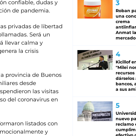
ión confiable, dudas y
ación de pandemia.
Roban pa
una cono
crema
nas privadas de libertad
antiinfla
Anmat la 
eollamadas. Será un
mercado
á llevar calma y
enera la crisis
Kicillof e
"Milei no
recursos
 la provincia de Buenos
dárselos 
miliares desde
bancos, a
a sus am
pendieron las visitas
eso del coronavirus en
Universi
nuevo pa
formaron listados con
reclamo 
cumplim
 emocionalmente y
efectivo 