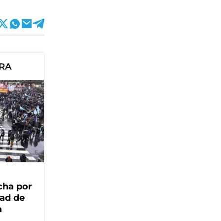
ORA
cha por
dad de
a