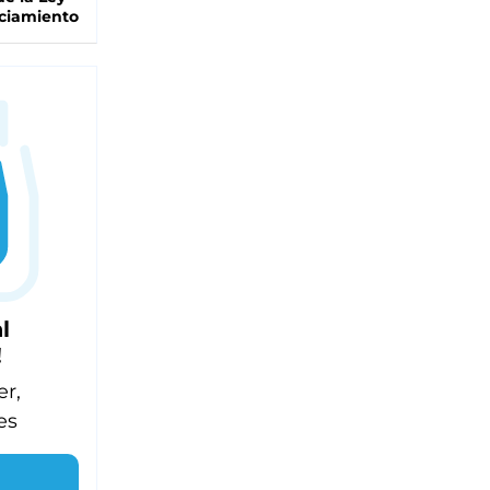
ciamiento
l
!
er,
es