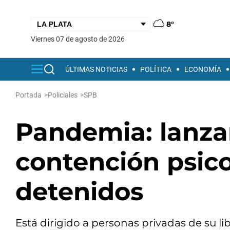
8°
viernes 07 de agosto de 2026
ÚLTIMAS NOTICIAS
POLÍTICA
ECONOMÍA
Portada
>
Policiales
>
SPB
Pandemia: lanz
contención psico
detenidos
Está dirigido a personas privadas de su li