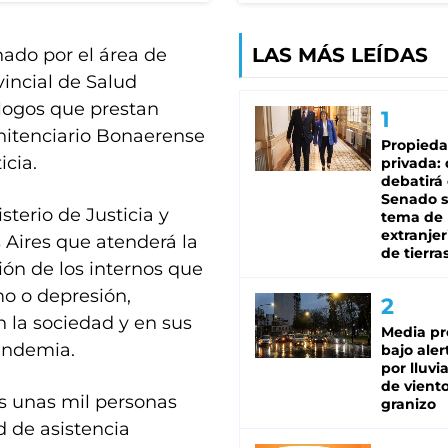
LAS MÁS LEÍDAS
ado por el área de
vincial de Salud
ólogos que prestan
enitenciario Bonaerense
Propied
icia.
privada:
debatirá 
Senado s
terio de Justicia y
tema de 
extranjer
Aires que atenderá la
de tierra
ón de los internos que
mo o depresión,
 la sociedad y en sus
Media pr
andemia.
bajo aler
por lluvi
de viento
s unas mil personas
granizo
d de asistencia