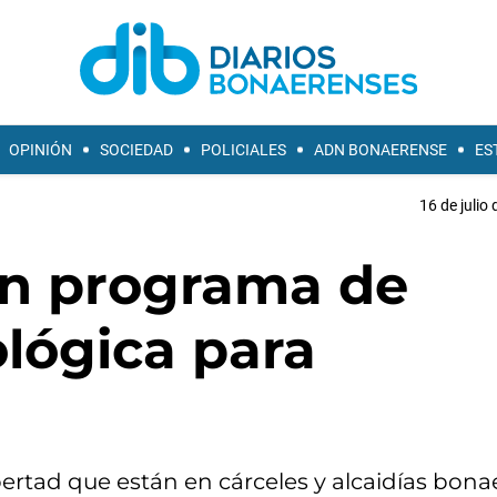
OPINIÓN
SOCIEDAD
POLICIALES
ADN BONAERENSE
ES
16 de julio
an programa de
lógica para
bertad que están en cárceles y alcaidías bona