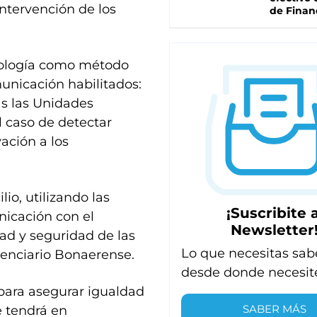
ntervención de los
de Finan
ecnología como método
nicación habilitados:
as las Unidades
l caso de detectar
vación a los
io, utilizando las
¡Suscribite a
nicación con el
Newsletter
ad y seguridad de las
Lo que necesitas sab
tenciario Bonaerense.
desde donde necesit
ara asegurar igualdad
SABER MÁS
e tendrá en