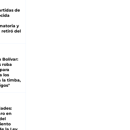
rtidas de
cida
matoria y
retiró del
n Bolívar:
s roba
 para
a los
 la timba,
igos"
dades:
ro en
del
iento
de la Ley