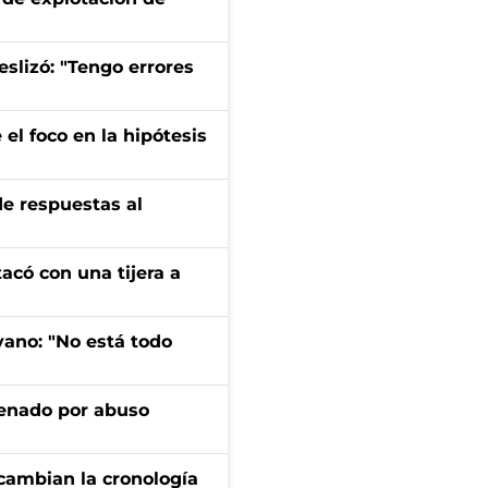
eslizó: "Tengo errores
el foco en la hipótesis
de respuestas al
tacó con una tijera a
yano: "No está todo
denado por abuso
cambian la cronología