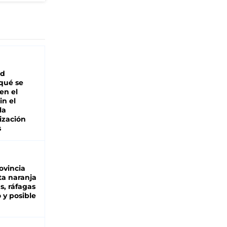
ad
 qué se
en el
in el
la
ización
s
ovincia
ta naranja
as, ráfagas
 y posible