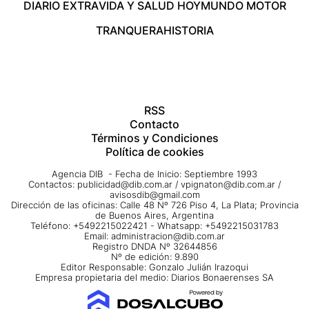
DIARIO EXTRA
VIDA Y SALUD HOY
MUNDO MOTOR
TRANQUERA
HISTORIA
RSS
Contacto
Términos y Condiciones
Política de cookies
Agencia DIB - Fecha de Inicio: Septiembre 1993
Contactos:
publicidad@dib.com.ar
/
vpignaton@dib.com.ar
/
avisosdib@gmail.com
Dirección de las oficinas: Calle 48 Nº 726 Piso 4, La Plata; Provincia
de Buenos Aires, Argentina
Teléfono: +5492215022421 - Whatsapp: +5492215031783
Email:
administracion@dib.com.ar
Registro DNDA Nº 32644856
Nº de edición: 9.890
Editor Responsable: Gonzalo Julián Irazoqui
Empresa propietaria del medio: Diarios Bonaerenses SA