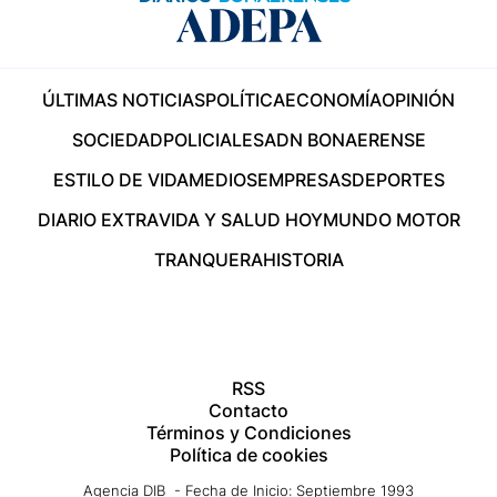
ÚLTIMAS NOTICIAS
POLÍTICA
ECONOMÍA
OPINIÓN
SOCIEDAD
POLICIALES
ADN BONAERENSE
ESTILO DE VIDA
MEDIOS
EMPRESAS
DEPORTES
DIARIO EXTRA
VIDA Y SALUD HOY
MUNDO MOTOR
TRANQUERA
HISTORIA
RSS
Contacto
Términos y Condiciones
Política de cookies
Agencia DIB - Fecha de Inicio: Septiembre 1993