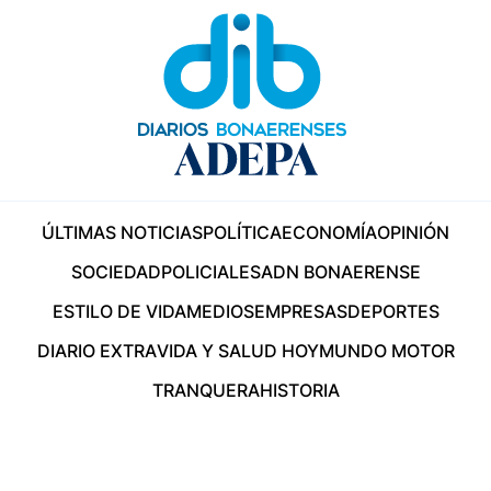
ÚLTIMAS NOTICIAS
POLÍTICA
ECONOMÍA
OPINIÓN
SOCIEDAD
POLICIALES
ADN BONAERENSE
ESTILO DE VIDA
MEDIOS
EMPRESAS
DEPORTES
DIARIO EXTRA
VIDA Y SALUD HOY
MUNDO MOTOR
TRANQUERA
HISTORIA