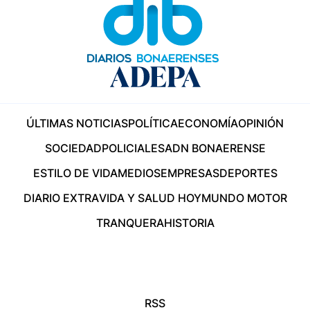
ÚLTIMAS NOTICIAS
POLÍTICA
ECONOMÍA
OPINIÓN
SOCIEDAD
POLICIALES
ADN BONAERENSE
ESTILO DE VIDA
MEDIOS
EMPRESAS
DEPORTES
DIARIO EXTRA
VIDA Y SALUD HOY
MUNDO MOTOR
TRANQUERA
HISTORIA
RSS