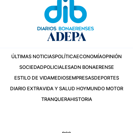
ÚLTIMAS NOTICIAS
POLÍTICA
ECONOMÍA
OPINIÓN
SOCIEDAD
POLICIALES
ADN BONAERENSE
ESTILO DE VIDA
MEDIOS
EMPRESAS
DEPORTES
DIARIO EXTRA
VIDA Y SALUD HOY
MUNDO MOTOR
TRANQUERA
HISTORIA