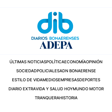
ÚLTIMAS NOTICIAS
POLÍTICA
ECONOMÍA
OPINIÓN
SOCIEDAD
POLICIALES
ADN BONAERENSE
ESTILO DE VIDA
MEDIOS
EMPRESAS
DEPORTES
DIARIO EXTRA
VIDA Y SALUD HOY
MUNDO MOTOR
TRANQUERA
HISTORIA