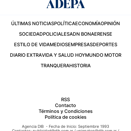
ÚLTIMAS NOTICIAS
POLÍTICA
ECONOMÍA
OPINIÓN
SOCIEDAD
POLICIALES
ADN BONAERENSE
ESTILO DE VIDA
MEDIOS
EMPRESAS
DEPORTES
DIARIO EXTRA
VIDA Y SALUD HOY
MUNDO MOTOR
TRANQUERA
HISTORIA
RSS
Contacto
Términos y Condiciones
Política de cookies
Agencia DIB - Fecha de Inicio: Septiembre 1993
Contactos:
publicidad@dib.com.ar
/
vpignaton@dib.com.ar
/