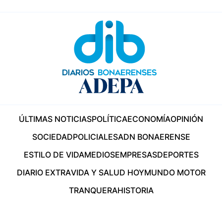
ÚLTIMAS NOTICIAS
POLÍTICA
ECONOMÍA
OPINIÓN
SOCIEDAD
POLICIALES
ADN BONAERENSE
ESTILO DE VIDA
MEDIOS
EMPRESAS
DEPORTES
DIARIO EXTRA
VIDA Y SALUD HOY
MUNDO MOTOR
TRANQUERA
HISTORIA