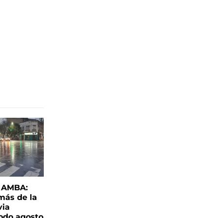
l AMBA:
más de la
via
todo agosto