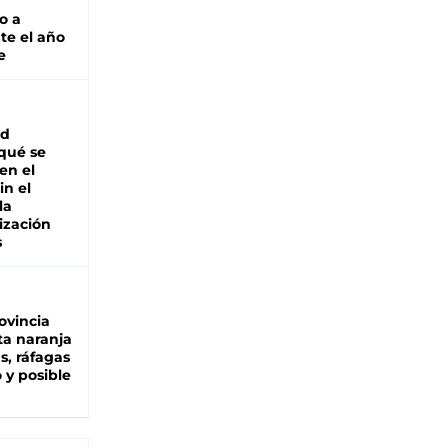
o a
te el año
e
ad
 qué se
en el
in el
la
ización
s
ovincia
ta naranja
as, ráfagas
 y posible