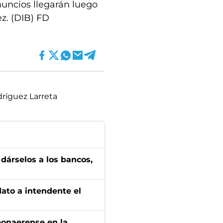
anuncios llegarán luego
z. (DIB) FD
ríguez Larreta
a dárselos a los bancos,
dato a intendente el
bonaerense en la