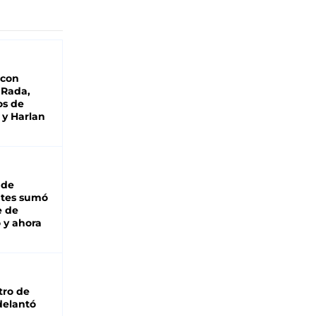
 con
 Rada,
os de
 y Harlan
 de
ntes sumó
e de
 y ahora
tro de
adelantó