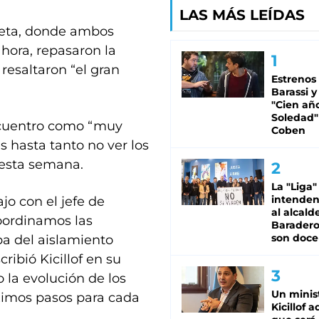
LAS MÁS LEÍDAS
rreta, donde ambos
hora, repasaron la
resaltaron “el gran
Estrenos
Barassi y
"Cien añ
Soledad"
ncuentro como “muy
Coben
 hasta tanto no ver los
 esta semana.
La "Liga"
intende
o con el jefe de
al alcald
oordinamos las
Baradero
son doce
pa del aislamiento
ribió Kicillof en su
 la evolución de los
Un minis
óximos pasos para cada
Kicillof 