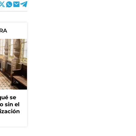
ORA
qué se
o sin el
ización