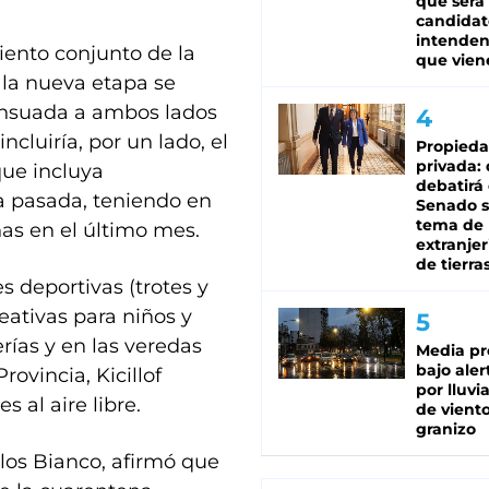
que será
candidat
intenden
iento conjunto de la
que vien
 la nueva etapa se
ensuada a ambos lados
ncluiría, por un lado, el
Propied
privada:
que incluya
debatirá 
a pasada, teniendo en
Senado s
tema de 
nas en el último mes.
extranjer
de tierra
s deportivas (trotes y
eativas para niños y
rías y en las veredas
Media pr
bajo aler
rovincia, Kicillof
por lluvi
 al aire libre.
de viento
granizo
los Bianco, afirmó que