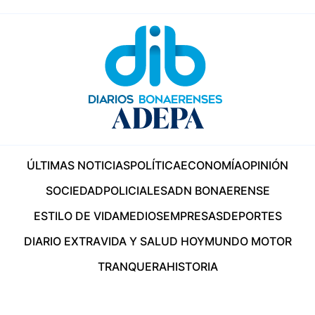
ÚLTIMAS NOTICIAS
POLÍTICA
ECONOMÍA
OPINIÓN
SOCIEDAD
POLICIALES
ADN BONAERENSE
ESTILO DE VIDA
MEDIOS
EMPRESAS
DEPORTES
DIARIO EXTRA
VIDA Y SALUD HOY
MUNDO MOTOR
TRANQUERA
HISTORIA