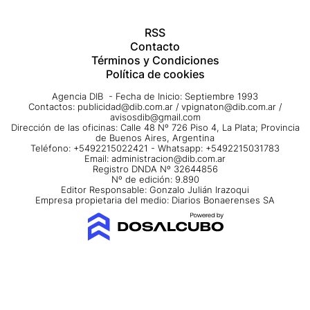
RSS
Contacto
Términos y Condiciones
Política de cookies
Agencia DIB - Fecha de Inicio: Septiembre 1993
Contactos:
publicidad@dib.com.ar
/
vpignaton@dib.com.ar
/
avisosdib@gmail.com
Dirección de las oficinas: Calle 48 Nº 726 Piso 4, La Plata; Provincia
de Buenos Aires, Argentina
Teléfono: +5492215022421 - Whatsapp: +5492215031783
Email:
administracion@dib.com.ar
Registro DNDA Nº 32644856
Nº de edición: 9.890
Editor Responsable: Gonzalo Julián Irazoqui
Empresa propietaria del medio: Diarios Bonaerenses SA