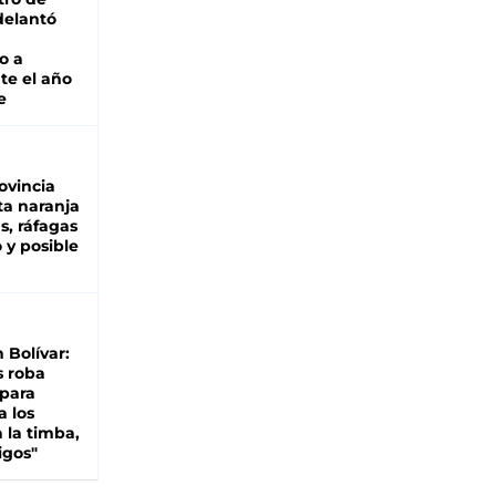
adelantó
o a
te el año
e
ovincia
ta naranja
as, ráfagas
 y posible
n Bolívar:
s roba
 para
a los
 la timba,
igos"