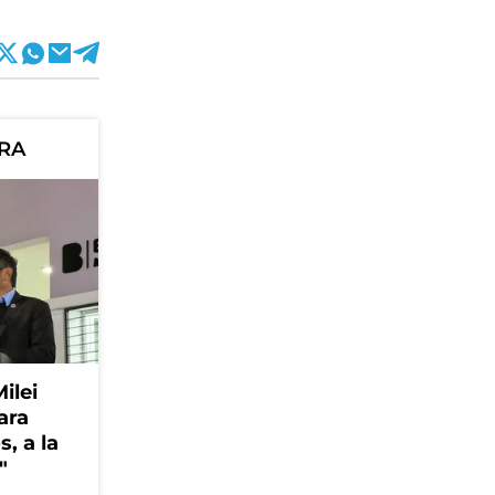
ORA
Milei
ara
, a la
"