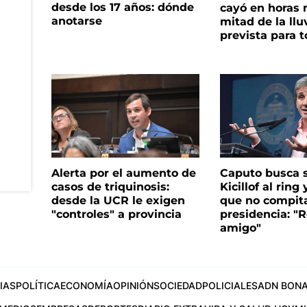
desde los 17 años: dónde
cayó en horas 
anotarse
mitad de la llu
prevista para 
Alerta por el aumento de
Caputo busca s
casos de triquinosis:
Kicillof al ring 
desde la UCR le exigen
que no compita
"controles" a provincia
presidencia: "R
amigo"
IAS
POLÍTICA
ECONOMÍA
OPINIÓN
SOCIEDAD
POLICIALES
ADN BONA