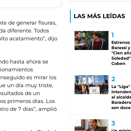
LAS MÁS LEÍDAS
e de generar fisuras,
a diferente. Todos
lto acatamiento”, dijo
Estrenos
Barassi y
"Cien añ
Soledad"
ndo hasta ahora se
Coben
icionamientos
onseguido es mirar los
ue un día muy triste,
La "Liga"
intende
esultados de un
al alcald
os primeros días. Los
Baradero
son doce
tro de 7 días”, amplió
Un minis