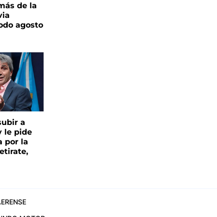
más de la
via
todo agosto
ubir a
y le pide
 por la
etirate,
ERENSE