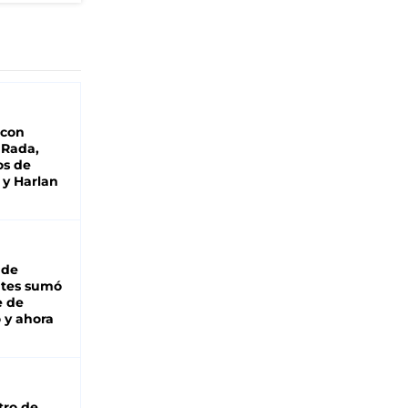
 con
 Rada,
os de
 y Harlan
 de
ntes sumó
e de
 y ahora
tro de