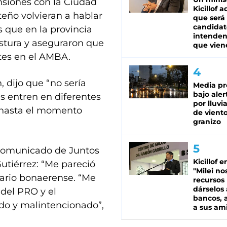
ensiones con la Ciudad
Kicillof 
eño volvieran a hablar
que será
candidat
as que en la provincia
intenden
stura y aseguraron que
que vien
ntes en el AMBA.
, dijo que “no sería
Media pr
bajo aler
s entren en diferentes
por lluvi
e hasta el momento
de viento
granizo
al comunicado de Juntos
Kicillof e
utiérrez: “Me pareció
"Milei no
tario bonaerense. “Me
recursos
dárselos 
 del PRO y el
bancos, a
do y malintencionado”,
a sus am