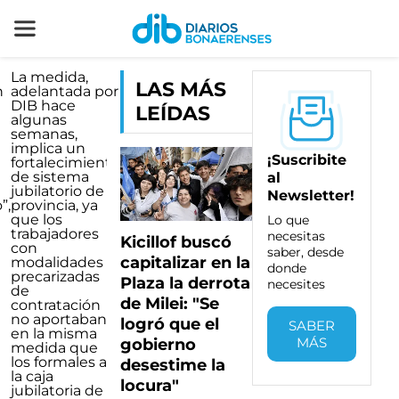
La medida,
LAS MÁS
n
adelantada por
e
DIB hace
LEÍDAS
algunas
n
semanas,
implica un
¡Suscribite
fortalecimiento
de sistema
al
jubilatorio de la
Newsletter!
”,
provincia, ya
que los
Lo que
trabajadores
necesitas
Kicillof buscó
con
saber, desde
capitalizar en la
modalidades
donde
precarizadas
Plaza la derrota
necesites
de
de Milei: "Se
contratación
no aportaban
logró que el
SABER
en la misma
MÁS
gobierno
medida que
los formales a
desestime la
la caja
locura"
jubilatoria de la