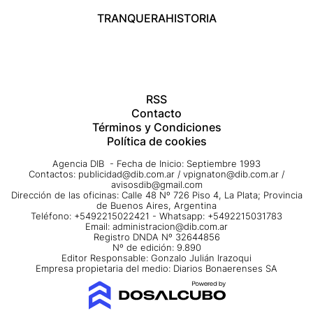
TRANQUERA
HISTORIA
RSS
Contacto
Términos y Condiciones
Política de cookies
Agencia DIB - Fecha de Inicio: Septiembre 1993
Contactos:
publicidad@dib.com.ar
/
vpignaton@dib.com.ar
/
avisosdib@gmail.com
Dirección de las oficinas: Calle 48 Nº 726 Piso 4, La Plata; Provincia
de Buenos Aires, Argentina
Teléfono: +5492215022421 - Whatsapp: +5492215031783
Email:
administracion@dib.com.ar
Registro DNDA Nº 32644856
Nº de edición: 9.890
Editor Responsable: Gonzalo Julián Irazoqui
Empresa propietaria del medio: Diarios Bonaerenses SA