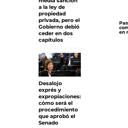
media sanción
a la ley de
propiedad
privada, pero el
Par
Gobierno debió
com
en 
ceder en dos
capítulos
Desalojo
exprés y
expropiaciones:
cómo será el
procedimiento
que aprobó el
Senado