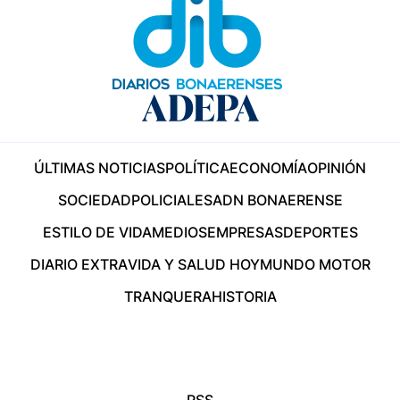
ÚLTIMAS NOTICIAS
POLÍTICA
ECONOMÍA
OPINIÓN
SOCIEDAD
POLICIALES
ADN BONAERENSE
ESTILO DE VIDA
MEDIOS
EMPRESAS
DEPORTES
DIARIO EXTRA
VIDA Y SALUD HOY
MUNDO MOTOR
TRANQUERA
HISTORIA
RSS