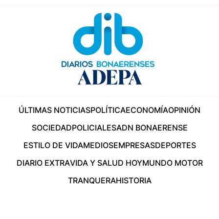
ÚLTIMAS NOTICIAS
POLÍTICA
ECONOMÍA
OPINIÓN
SOCIEDAD
POLICIALES
ADN BONAERENSE
ESTILO DE VIDA
MEDIOS
EMPRESAS
DEPORTES
DIARIO EXTRA
VIDA Y SALUD HOY
MUNDO MOTOR
TRANQUERA
HISTORIA