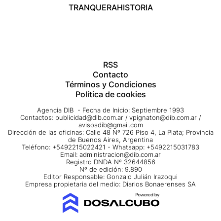
TRANQUERA
HISTORIA
RSS
Contacto
Términos y Condiciones
Política de cookies
Agencia DIB - Fecha de Inicio: Septiembre 1993
Contactos:
publicidad@dib.com.ar
/
vpignaton@dib.com.ar
/
avisosdib@gmail.com
Dirección de las oficinas: Calle 48 Nº 726 Piso 4, La Plata; Provincia
de Buenos Aires, Argentina
Teléfono: +5492215022421 - Whatsapp: +5492215031783
Email:
administracion@dib.com.ar
Registro DNDA Nº 32644856
Nº de edición: 9.890
Editor Responsable: Gonzalo Julián Irazoqui
Empresa propietaria del medio: Diarios Bonaerenses SA