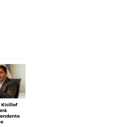
Kicillof
erá
tendente
ne