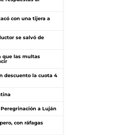
tacó con una tijera a
ductor se salvó de
 que las multas
cir
n descuento la cuota 4
ntina
 Peregrinación a Luján
pero, con ráfagas