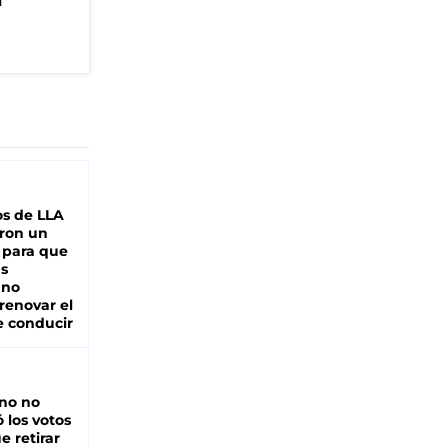
n
s de LLA
ron un
 para que
as
 no
renovar el
e conducir
rno no
 los votos
e retirar