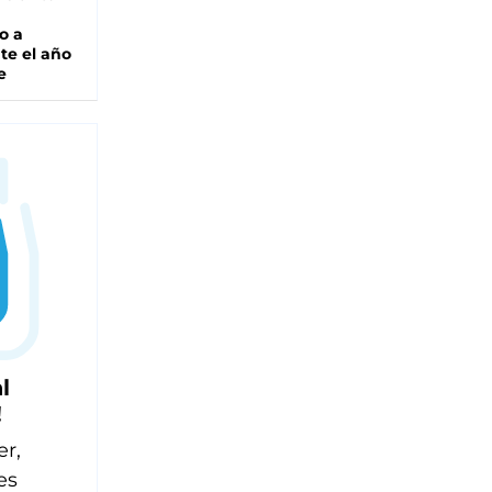
o a
te el año
e
l
!
er,
es