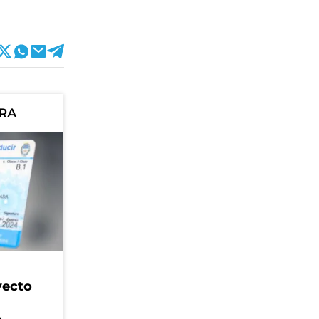
ORA
yecto