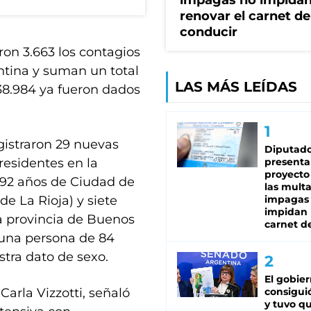
impagas no impida
renovar el carnet de
conducir
ron 3.663 los contagios
entina y suman un total
LAS MÁS LEÍDAS
 38.984 ya fueron dados
gistraron 29 nuevas
Diputado
residentes en la
presenta
proyecto
 92 años de Ciudad de
las mult
de La Rioja) y siete
impagas
impidan 
a provincia de Buenos
carnet d
 una persona de 84
stra dato de sexo.
El gobie
Carla Vizzotti, señaló
consiguió
y tuvo qu