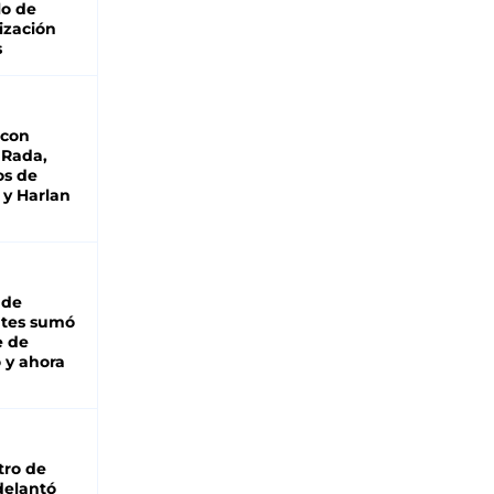
lo de
ización
s
 con
 Rada,
os de
 y Harlan
 de
ntes sumó
e de
 y ahora
tro de
adelantó