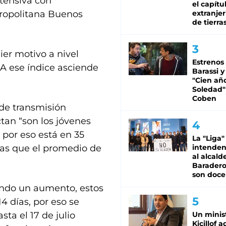
tensiva con
el capítu
tropolitana Buenos
extranjer
de tierra
er motivo a nivel
Estrenos
A ese índice asciende
Barassi y
"Cien añ
Soledad"
Coben
de transmisión
tan “son los jóvenes
 por eso está en 35
La "Liga"
ras que el promedio de
intende
al alcald
Baradero
son doce
ndo un aumento, estos
4 días, por eso se
ta el 17 de julio
Un minis
Kicillof 