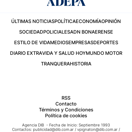
ÚLTIMAS NOTICIAS
POLÍTICA
ECONOMÍA
OPINIÓN
SOCIEDAD
POLICIALES
ADN BONAERENSE
ESTILO DE VIDA
MEDIOS
EMPRESAS
DEPORTES
DIARIO EXTRA
VIDA Y SALUD HOY
MUNDO MOTOR
TRANQUERA
HISTORIA
RSS
Contacto
Términos y Condiciones
Política de cookies
Agencia DIB - Fecha de Inicio: Septiembre 1993
Contactos:
publicidad@dib.com.ar
/
vpignaton@dib.com.ar
/