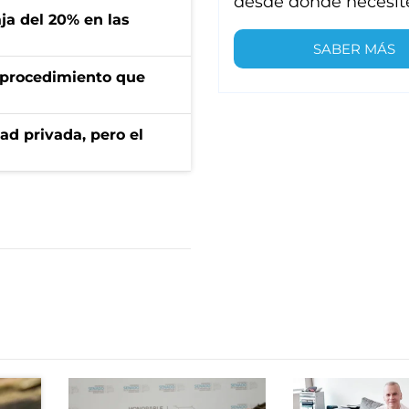
desde donde necesit
aja del 20% en las
SABER MÁS
l procedimiento que
ad privada, pero el