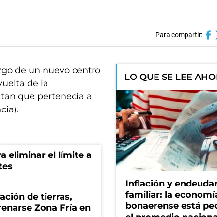
Para compartir:
azgo de un nuevo centro
LO QUE SE LEE AH
vuelta de la
tan que pertenecía a
cia).
a eliminar el límite a
tes
Inflación y endeud
familiar: la economí
zación de tierras,
bonaerense está pe
renarse Zona Fría en