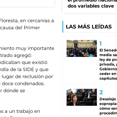
el promedio naciona
dos variables clave
Floresta, en cercanías a
LAS MÁS LEÍDAS
acausa del Primer
imiento muy importante
El Senad
strado agregó:
media sa
ley de p
dicaban que existió
privada, 
día de la SIDE y que
Gobierno
ceder en
 lugar de reclusión por
capítulos
e doce condenados.
r dónde se
Desalojo
expropia
cómo ser
ias a un trabajo en
procedi