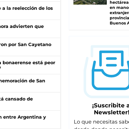
hectárea
en mano
e a la reelección de los
extranjer
provinci
Buenos A
ahora advierten que
ron por San Cayetano
a bonaerense está peor
e
onmemoración de San
stá cansado de
¡Suscribite a
Newsletter
ón entre Argentina y
Lo que necesitas sab