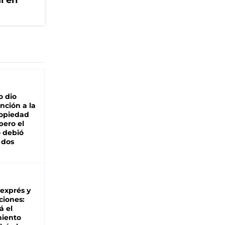
l en
o dio
nción a la
ropiedad
pero el
 debió
 dos
 exprés y
ciones:
á el
miento