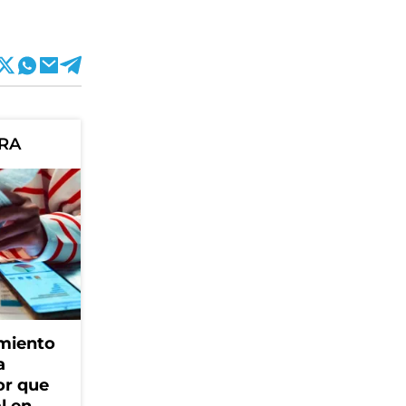
ORA
amiento
a
or que