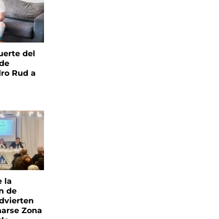
uerte del
 de
ro Rud a
e la
ón de
advierten
narse Zona