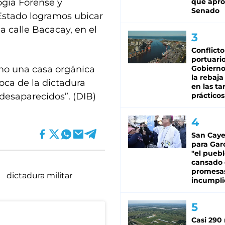
ogía Forense y
que apro
Senado
 Estado logramos ubicar
a calle Bacacay, en el
Conflicto
portuario
omo una casa orgánica
Gobierno 
la rebaja
poca de la dictadura
en las tar
 desaparecidos”. (DIB)
prácticos
San Caye
para Gar
"el puebl
cansado
promesa
dictadura militar
incumpli
Casi 290 