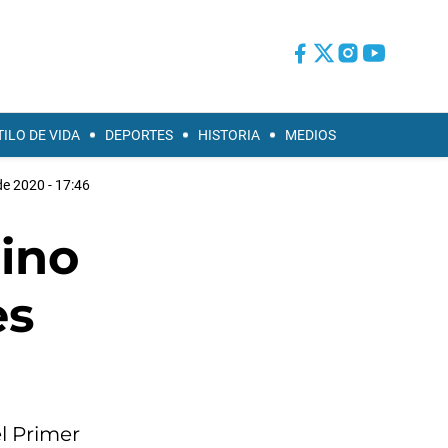
TILO DE VIDA
DEPORTES
HISTORIA
MEDIOS
 de 2020 - 17:46
tino
es
l Primer