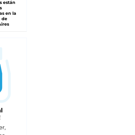
s están
s
as en la
a de
ires
l
!
er,