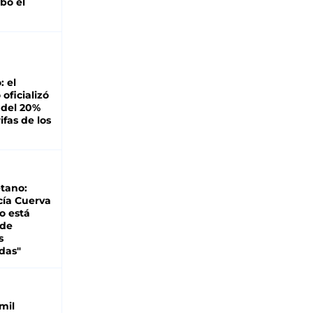
bó el
: el
oficializó
 del 20%
ifas de los
tano:
cía Cuerva
o está
 de
s
das"
mil