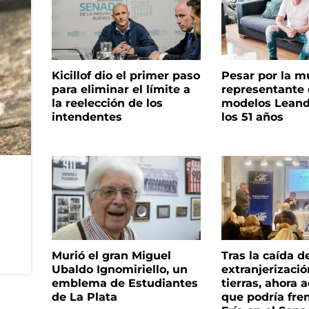
Kicillof dio el primer paso
Pesar por la m
para eliminar el límite a
representante
la reelección de los
modelos Leand
intendentes
los 51 años
Murió el gran Miguel
Tras la caída d
Ubaldo Ignomiriello, un
extranjerizaci
emblema de Estudiantes
tierras, ahora 
de La Plata
que podría fre