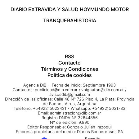
DIARIO EXTRA
VIDA Y SALUD HOY
MUNDO MOTOR
TRANQUERA
HISTORIA
RSS
Contacto
Términos y Condiciones
Política de cookies
Agencia DIB - Fecha de Inicio: Septiembre 1993
Contactos:
publicidad@dib.com.ar
/
vpignaton@dib.com.ar
/
avisosdib@gmail.com
Dirección de las oficinas: Calle 48 Nº 726 Piso 4, La Plata; Provincia
de Buenos Aires, Argentina
Teléfono: +5492215022421 - Whatsapp: +5492215031783
Email:
administracion@dib.com.ar
Registro DNDA Nº 32644856
Nº de edición: 9.890
Editor Responsable: Gonzalo Julián Irazoqui
Empresa propietaria del medio: Diarios Bonaerenses SA