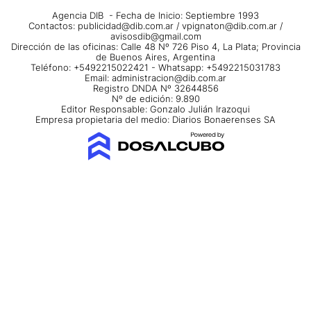
Agencia DIB - Fecha de Inicio: Septiembre 1993
Contactos:
publicidad@dib.com.ar
/
vpignaton@dib.com.ar
/
avisosdib@gmail.com
Dirección de las oficinas: Calle 48 Nº 726 Piso 4, La Plata; Provincia
de Buenos Aires, Argentina
Teléfono: +5492215022421 - Whatsapp: +5492215031783
Email:
administracion@dib.com.ar
Registro DNDA Nº 32644856
Nº de edición: 9.890
Editor Responsable: Gonzalo Julián Irazoqui
Empresa propietaria del medio: Diarios Bonaerenses SA