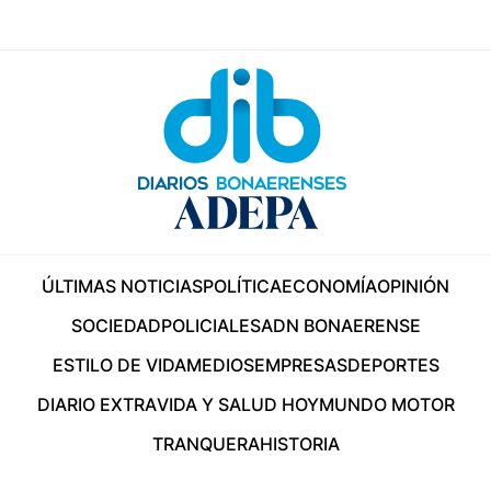
ÚLTIMAS NOTICIAS
POLÍTICA
ECONOMÍA
OPINIÓN
SOCIEDAD
POLICIALES
ADN BONAERENSE
ESTILO DE VIDA
MEDIOS
EMPRESAS
DEPORTES
DIARIO EXTRA
VIDA Y SALUD HOY
MUNDO MOTOR
TRANQUERA
HISTORIA