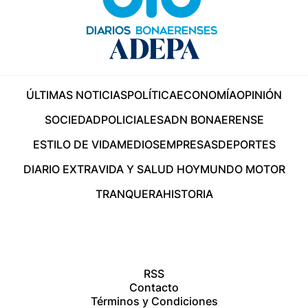
ÚLTIMAS NOTICIAS
POLÍTICA
ECONOMÍA
OPINIÓN
SOCIEDAD
POLICIALES
ADN BONAERENSE
ESTILO DE VIDA
MEDIOS
EMPRESAS
DEPORTES
DIARIO EXTRA
VIDA Y SALUD HOY
MUNDO MOTOR
TRANQUERA
HISTORIA
RSS
Contacto
Términos y Condiciones