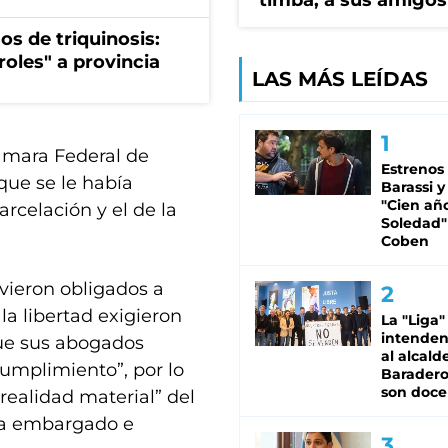
timba, a sus amigos
os de triquinosis:
roles" a provincia
LAS MÁS LEÍDAS
ámara Federal de
Estrenos
que se le había
Barassi y
"Cien añ
rcelación y el de la
Soledad"
Coben
 vieron obligados a
la libertad exigieron
La "Liga"
intende
que sus abogados
al alcald
cumplimiento”, por lo
Baradero
son doce
 realidad material” del
ra embargado e