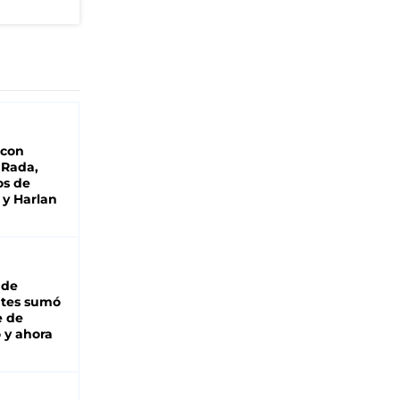
"
 con
 Rada,
os de
 y Harlan
 de
ntes sumó
e de
 y ahora