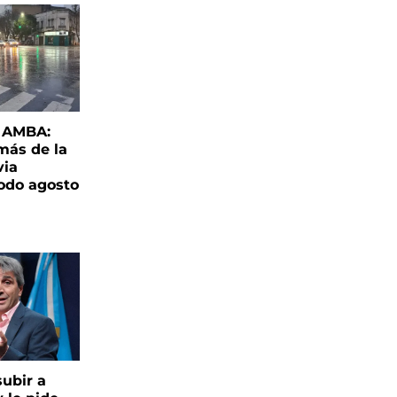
l AMBA:
más de la
via
todo agosto
ubir a