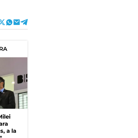
ORA
Milei
ara
, a la