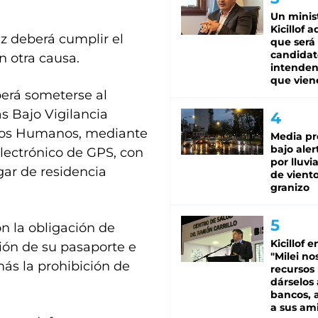
Un minis
Kicillof 
z deberá cumplir el
que será
candidat
n otra causa.
intenden
que vien
erá someterse al
s Bajo Vigilancia
echos Humanos, mediante
Media pr
bajo aler
electrónico de GPS, con
por lluvi
gar de residencia
de viento
granizo
n la obligación de
Kicillof e
ción de su pasaporte e
"Milei no
ás la prohibición de
recursos
dárselos 
bancos, a
a sus am