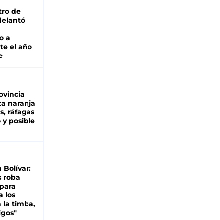
tro de
adelantó
o a
te el año
e
ovincia
ta naranja
as, ráfagas
 y posible
n Bolívar:
s roba
 para
a los
 la timba,
igos"