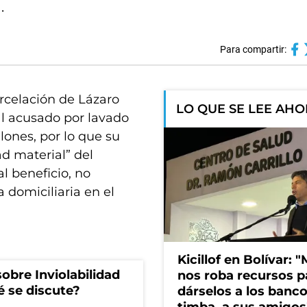
.
Para compartir:
arcelación de Lázaro
LO QUE SE LEE AH
al acusado por lavado
llones, por lo que su
ad material” del
 beneficio, no
 domiciliaria en el
Kicillof en Bolívar: "
obre Inviolabilidad
nos roba recursos p
é se discute?
dárselos a los bancos