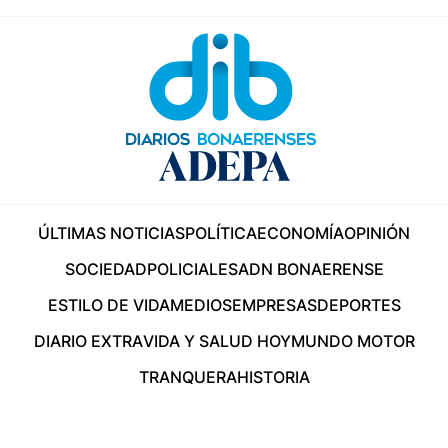
ÚLTIMAS NOTICIAS
POLÍTICA
ECONOMÍA
OPINIÓN
SOCIEDAD
POLICIALES
ADN BONAERENSE
ESTILO DE VIDA
MEDIOS
EMPRESAS
DEPORTES
DIARIO EXTRA
VIDA Y SALUD HOY
MUNDO MOTOR
TRANQUERA
HISTORIA