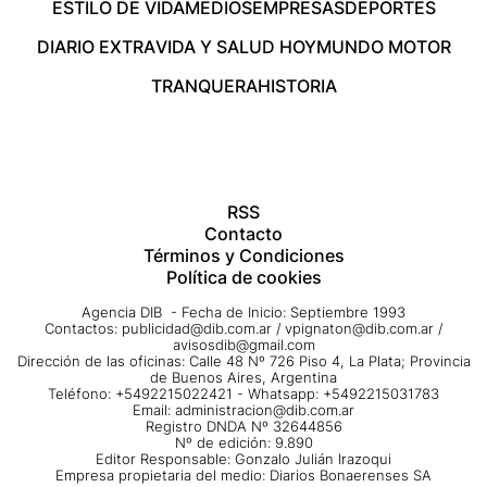
ESTILO DE VIDA
MEDIOS
EMPRESAS
DEPORTES
DIARIO EXTRA
VIDA Y SALUD HOY
MUNDO MOTOR
TRANQUERA
HISTORIA
RSS
Contacto
Términos y Condiciones
Política de cookies
Agencia DIB - Fecha de Inicio: Septiembre 1993
Contactos:
publicidad@dib.com.ar
/
vpignaton@dib.com.ar
/
avisosdib@gmail.com
Dirección de las oficinas: Calle 48 Nº 726 Piso 4, La Plata; Provincia
de Buenos Aires, Argentina
Teléfono: +5492215022421 - Whatsapp: +5492215031783
Email:
administracion@dib.com.ar
Registro DNDA Nº 32644856
Nº de edición: 9.890
Editor Responsable: Gonzalo Julián Irazoqui
Empresa propietaria del medio: Diarios Bonaerenses SA