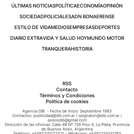
ÚLTIMAS NOTICIAS
POLÍTICA
ECONOMÍA
OPINIÓN
SOCIEDAD
POLICIALES
ADN BONAERENSE
ESTILO DE VIDA
MEDIOS
EMPRESAS
DEPORTES
DIARIO EXTRA
VIDA Y SALUD HOY
MUNDO MOTOR
TRANQUERA
HISTORIA
RSS
Contacto
Términos y Condiciones
Política de cookies
Agencia DIB - Fecha de Inicio: Septiembre 1993
Contactos:
publicidad@dib.com.ar
/
vpignaton@dib.com.ar
/
avisosdib@gmail.com
Dirección de las oficinas: Calle 48 Nº 726 Piso 4, La Plata; Provincia
de Buenos Aires, Argentina
Teléfono: +5492215022421 - Whatsapp: +5492215031783