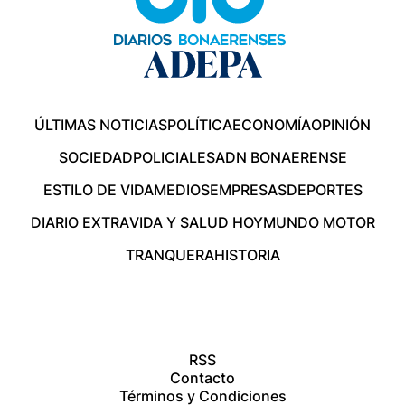
ÚLTIMAS NOTICIAS
POLÍTICA
ECONOMÍA
OPINIÓN
SOCIEDAD
POLICIALES
ADN BONAERENSE
ESTILO DE VIDA
MEDIOS
EMPRESAS
DEPORTES
DIARIO EXTRA
VIDA Y SALUD HOY
MUNDO MOTOR
TRANQUERA
HISTORIA
RSS
Contacto
Términos y Condiciones