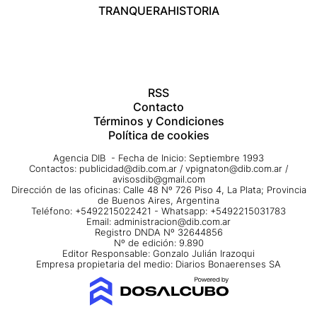
TRANQUERA
HISTORIA
RSS
Contacto
Términos y Condiciones
Política de cookies
Agencia DIB - Fecha de Inicio: Septiembre 1993
Contactos:
publicidad@dib.com.ar
/
vpignaton@dib.com.ar
/
avisosdib@gmail.com
Dirección de las oficinas: Calle 48 Nº 726 Piso 4, La Plata; Provincia
de Buenos Aires, Argentina
Teléfono: +5492215022421 - Whatsapp: +5492215031783
Email:
administracion@dib.com.ar
Registro DNDA Nº 32644856
Nº de edición: 9.890
Editor Responsable: Gonzalo Julián Irazoqui
Empresa propietaria del medio: Diarios Bonaerenses SA