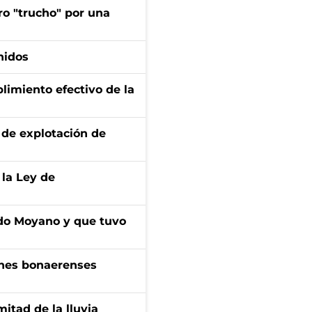
ro "trucho" por una
nidos
limiento efectivo de la
de explotación de
 la Ley de
do Moyano y que tuvo
enes bonaerenses
itad de la lluvia