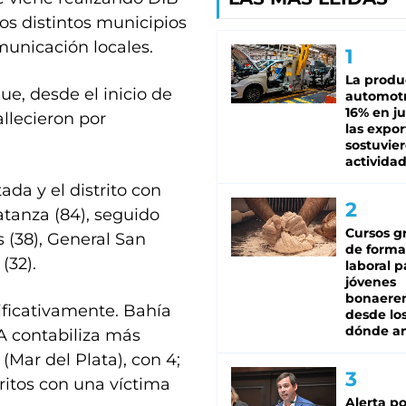
los distintos municipios
municación locales.
La produ
ue, desde el inicio de
automotr
16% en ju
llecieron por
las expo
sostuvier
activida
da y el distrito con
atanza (84), seguido
Cursos gr
 (38), General San
de forma
(32).
laboral p
jóvenes
bonaere
nificativamente. Bahía
desde los
dónde an
A contabiliza más
Mar del Plata), con 4;
stritos con una víctima
Alerta po