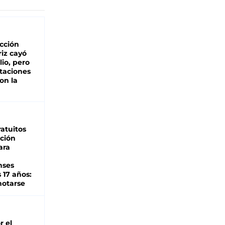
cción
iz cayó
lio, pero
rtaciones
on la
d
atuitos
ción
ara
nses
 17 años:
otarse
r el