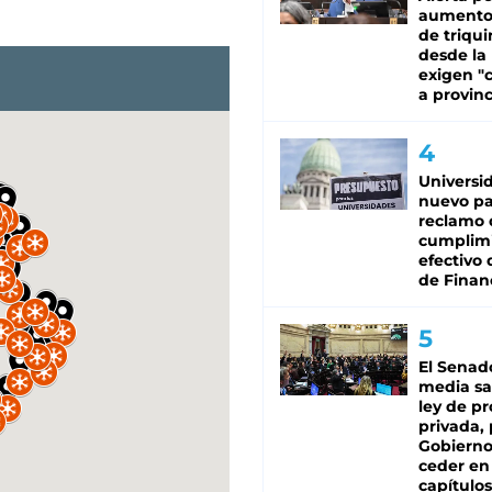
aumento
de triqui
desde la
exigen "c
a provinc
Universi
nuevo pa
reclamo 
cumplim
efectivo 
de Finan
El Senad
media sa
ley de p
privada, 
Gobierno
ceder en
capítulos