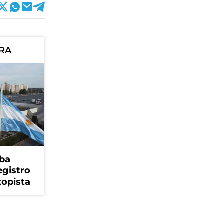
ORA
ba
egistro
topista