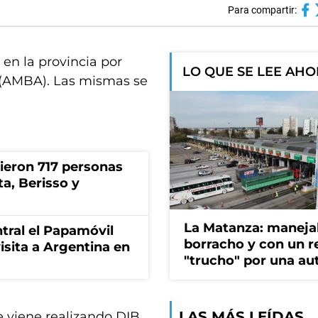
Para compartir:
 en la provincia por
LO QUE SE LEE AH
 (AMBA). Las mismas se
rieron 717 personas
ta, Berisso y
La Matanza: maneja
tral el Papamóvil
borracho y con un r
isita a Argentina en
"trucho" por una au
LAS MÁS LEÍDAS
 viene realizando DIB