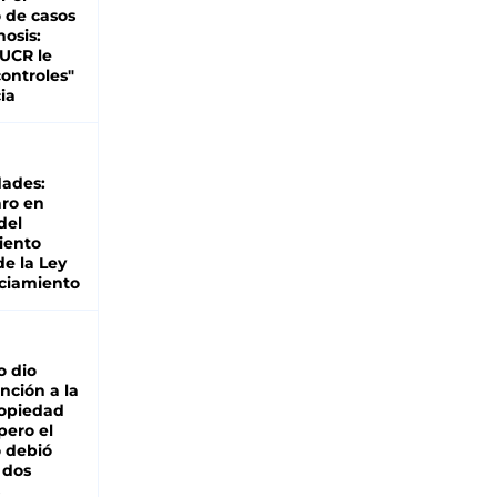
 de casos
nosis:
 UCR le
ontroles"
ia
dades:
ro en
del
iento
de la Ley
ciamiento
o dio
nción a la
ropiedad
pero el
 debió
 dos