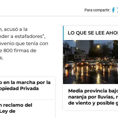
Para compartir:
, acusó a la
LO QUE SE LEE AH
der a estafadores”,
onvenio que tenía con
de 800 firmas de
s.
o en la marcha por la
ropiedad Privada
Media provincia bajo
naranja por lluvias, 
de viento y posible 
n reclamo del
 Ley de