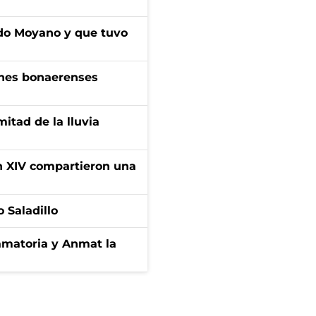
do Moyano y que tuvo
enes bonaerenses
itad de la lluvia
ón XIV compartieron una
 Saladillo
amatoria y Anmat la