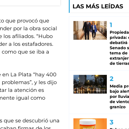
LAS MÁS LEÍDAS
licto que provocó que
der por la obra social
Propied
 los afiliados. “Hubo
privada:
debatirá 
r a los estafadores.
Senado s
 como que se iba a
tema de 
extranjer
de tierra
e en La Plata “hay 400
problemas”, y les dijo
Media pr
tar la atención es
bajo aler
por lluvi
mente igual como
de viento
granizo
es que se descubrió una
icaban firmas de los