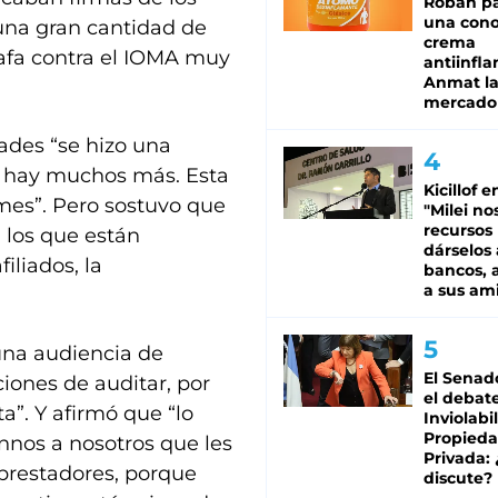
Roban pa
una cono
 una gran cantidad de
crema
tafa contra el IOMA muy
antiinfla
Anmat la 
mercado
dades “se hizo una
 y hay muchos más. Esta
Kicillof e
mes”. Pero sostuvo que
"Milei no
recursos
 los que están
dárselos 
iliados, la
bancos, a
a sus am
una audiencia de
El Senad
iones de auditar, por
el debat
”. Y afirmó que “lo
Inviolabi
Propied
nnos a nosotros que les
Privada:
prestadores, porque
discute?