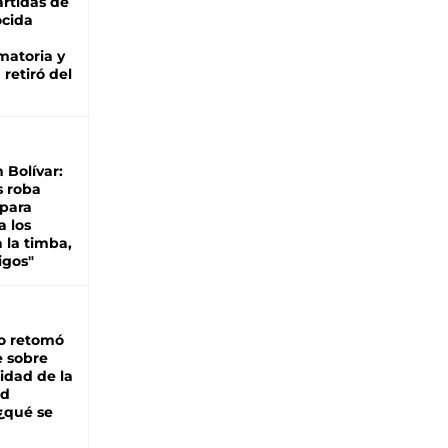
rtidas de
cida
matoria y
retiró del
n Bolívar:
s roba
 para
a los
 la timba,
igos"
o retomó
e sobre
lidad de la
ad
 ¿qué se