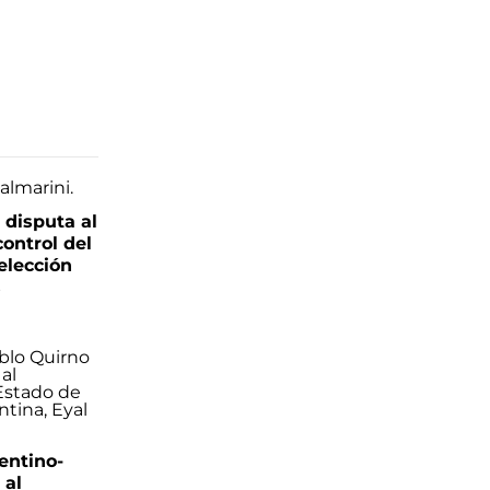
 disputa al
control del
elección
s
entino-
 al