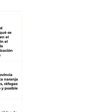
ad
 qué se
en el
in el
la
ización
s
ovincia
ta naranja
as, ráfagas
 y posible