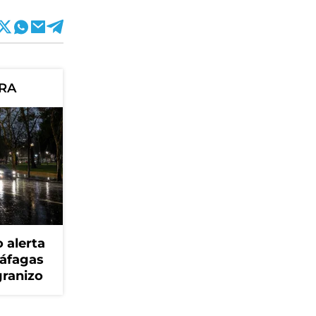
ORA
 alerta
ráfagas
granizo