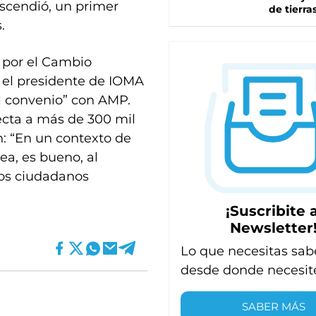
ascendió, un primer
de tierra
.
 por el Cambio
 el presidente de IOMA
l convenio” con AMP.
fecta a más de 300 mil
n: “En un contexto de
ea, es bueno, al
los ciudadanos
¡Suscribite a
Newsletter
Lo que necesitas sab
desde donde necesit
SABER MÁS