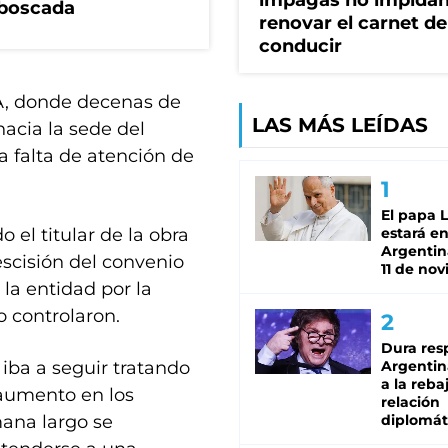
impagas no impida
mboscada
renovar el carnet de
conducir
MA, donde decenas de
LAS MÁS LEÍDAS
hacia la sede del
 falta de atención de
El papa 
 el titular de la obra
estará en
Argentina
escisión del convenio
11 de no
la entidad por la
 controlaron.
Dura res
 iba a seguir tratando
Argentina
a la reba
 aumento en los
relación
mana largo se
diplomát