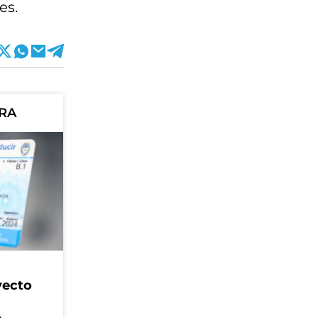
es.
ORA
yecto