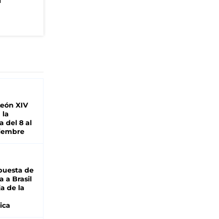
n
León XIV
 la
 del 8 al
viembre
puesta de
 a Brasil
ja de la
ica