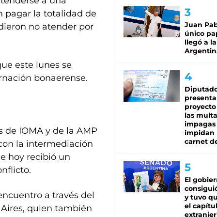
 atenderse a una
 pagar la totalidad de
Juan Pabl
dieron no atender por
único pa
llegó a la
Argentin
que este lunes se
ernación bonaerense.
Diputado
presenta
proyecto
las mult
impagas
es de IOMA y de la AMP
impidan 
carnet d
 con la intermediación
ue hoy recibió un
nflicto.
El gobie
consiguió
encuentro a través del
y tuvo qu
el capítu
 Aires, quien también
extranjer