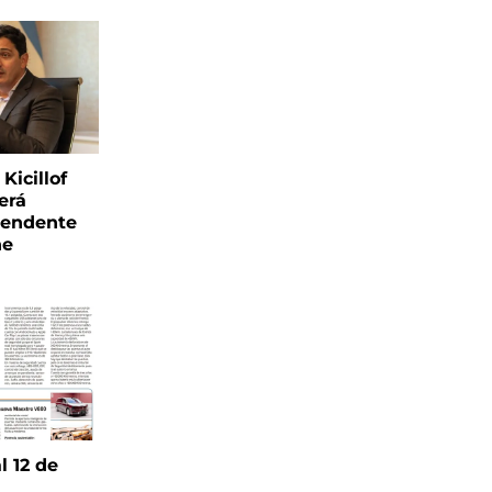
Kicillof
erá
tendente
ne
l 12 de
6