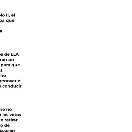
o II, el
pa que
a
s de LLA
ron un
 para que
as
 no
renovar el
e conducir
rno no
 los votos
e retirar
lo de
ización