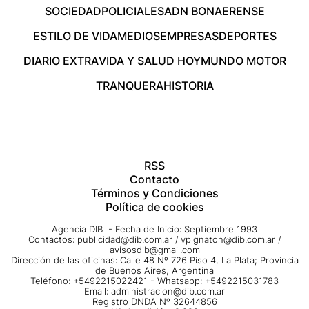
SOCIEDAD
POLICIALES
ADN BONAERENSE
ESTILO DE VIDA
MEDIOS
EMPRESAS
DEPORTES
DIARIO EXTRA
VIDA Y SALUD HOY
MUNDO MOTOR
TRANQUERA
HISTORIA
RSS
Contacto
Términos y Condiciones
Política de cookies
Agencia DIB - Fecha de Inicio: Septiembre 1993
Contactos:
publicidad@dib.com.ar
/
vpignaton@dib.com.ar
/
avisosdib@gmail.com
Dirección de las oficinas: Calle 48 Nº 726 Piso 4, La Plata; Provincia
de Buenos Aires, Argentina
Teléfono: +5492215022421 - Whatsapp: +5492215031783
Email:
administracion@dib.com.ar
Registro DNDA Nº 32644856