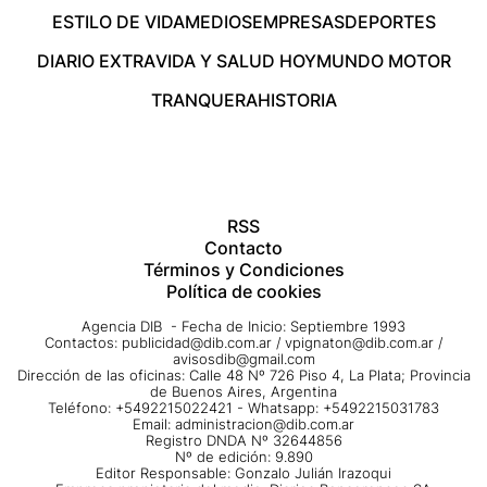
ESTILO DE VIDA
MEDIOS
EMPRESAS
DEPORTES
DIARIO EXTRA
VIDA Y SALUD HOY
MUNDO MOTOR
TRANQUERA
HISTORIA
RSS
Contacto
Términos y Condiciones
Política de cookies
Agencia DIB - Fecha de Inicio: Septiembre 1993
Contactos:
publicidad@dib.com.ar
/
vpignaton@dib.com.ar
/
avisosdib@gmail.com
Dirección de las oficinas: Calle 48 Nº 726 Piso 4, La Plata; Provincia
de Buenos Aires, Argentina
Teléfono: +5492215022421 - Whatsapp: +5492215031783
Email:
administracion@dib.com.ar
Registro DNDA Nº 32644856
Nº de edición: 9.890
Editor Responsable: Gonzalo Julián Irazoqui