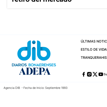
ÚLTIMAS NOTIC
ESTILO DE VIDA
TRANQUERA
HI
Su
Agencia DIB - Fecha de Inicio: Septiembre 1993
Contactos:
publicidad@dib.com.ar
/
vpignaton@dib.com.ar
/
avisosdib@gmail
Dirección de las oficinas: Calle 48 Nº 726 Piso 4, La Plata; Provincia de Buen
Teléfono: +5492215022421 - Whatsapp: +5492215031783
Email:
administracion@dib.com.ar