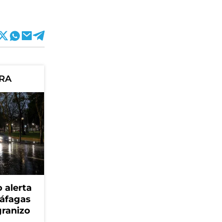
ORA
 alerta
ráfagas
granizo