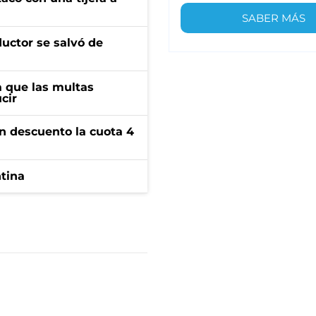
SABER MÁS
ductor se salvó de
 que las multas
cir
n descuento la cuota 4
ntina