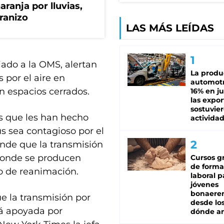
aranja por lluvias,
granizo
LAS MÁS LEÍDAS
ado a la OMS, alertan
La produ
 por el aire en
automotr
n espacios cerrados.
16% en ju
las expo
sostuvier
s que les han hecho
activida
us sea contagioso por el
ende que la transmisión
s donde se producen
Cursos gr
de forma
 o de reanimación.
laboral p
jóvenes
bonaere
 la transmisión por
desde los
tá apoyada por
dónde an