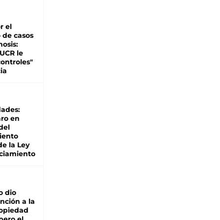
r el
 de casos
nosis:
 UCR le
ontroles"
ia
dades:
ro en
del
iento
de la Ley
ciamiento
o dio
nción a la
ropiedad
pero el