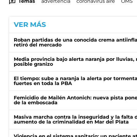
Temas
advertencia
coronavirus aire
OMS
VER MÁS
Roban partidas de una conocida crema antiinfl
retiró del mercado
Media provincia bajo alerta naranja por lluvias,
posible granizo
El tiempo: sube a naranja la alerta por torment
fuertes en toda la PBA
Femicidio de Mailén Antonich: nueva pista pone 
de la emboscada
Masiva marcha contra la inseguridad y la falta 
aumento de la criminalidad en Mar del Plata
Violencia en el sistema sanitario: un paciente a