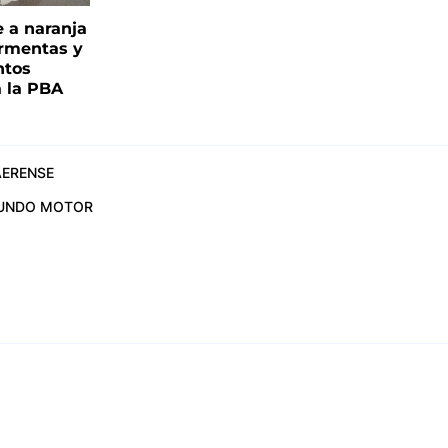
e a naranja
ormentas y
ntos
a la PBA
ERENSE
UNDO MOTOR