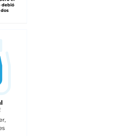
 debió
 dos
l
!
er,
es