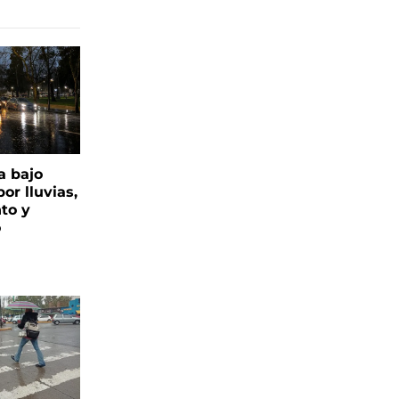
a bajo
or lluvias,
nto y
o