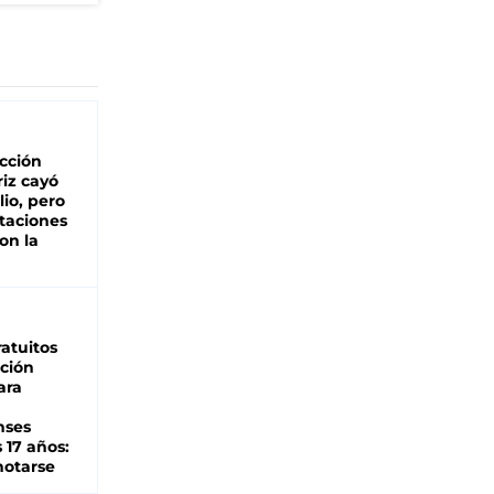
cción
iz cayó
lio, pero
rtaciones
on la
d
atuitos
ción
ara
nses
 17 años:
otarse