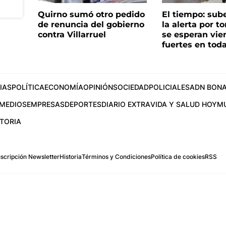
Quirno sumó otro pedido
El tiempo: sub
de renuncia del gobierno
la alerta por t
contra Villarruel
se esperan vie
fuertes en tod
IAS
POLÍTICA
ECONOMÍA
OPINIÓN
SOCIEDAD
POLICIALES
ADN BONA
MEDIOS
EMPRESAS
DEPORTES
DIARIO EXTRA
VIDA Y SALUD HOY
M
STORIA
scripción Newsletter
Historia
Términos y Condiciones
Política de cookies
RSS
.com
os Aires, Argentina