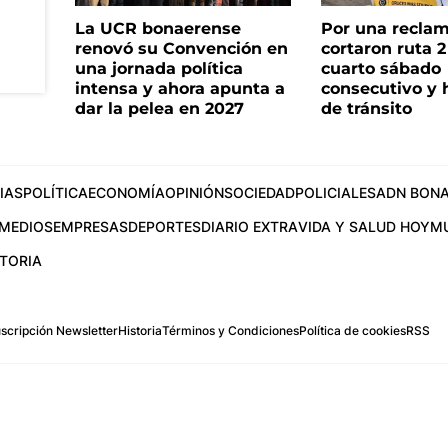
La UCR bonaerense
Por una reclam
renovó su Convención en
cortaron ruta 2
una jornada política
cuarto sábado
intensa y ahora apunta a
consecutivo y 
dar la pelea en 2027
de tránsito
IAS
POLÍTICA
ECONOMÍA
OPINIÓN
SOCIEDAD
POLICIALES
ADN BONA
MEDIOS
EMPRESAS
DEPORTES
DIARIO EXTRA
VIDA Y SALUD HOY
M
STORIA
scripción Newsletter
Historia
Términos y Condiciones
Política de cookies
RSS
.com
os Aires, Argentina