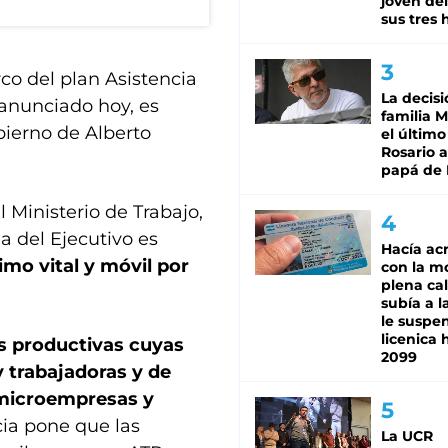
joven de
sus tres 
co del plan Asistencia
La decisi
anunciado hoy, es
familia M
ierno de Alberto
el último
Rosario a
papá de 
 Ministerio de Trabajo,
ea del Ejecutivo es
Hacía ac
mo vital y móvil por
con la m
plena cal
subía a l
le suspe
licenica 
s productivas cuyas
2099
y trabajadoras y de
 microempresas y
cia pone que las
La UCR