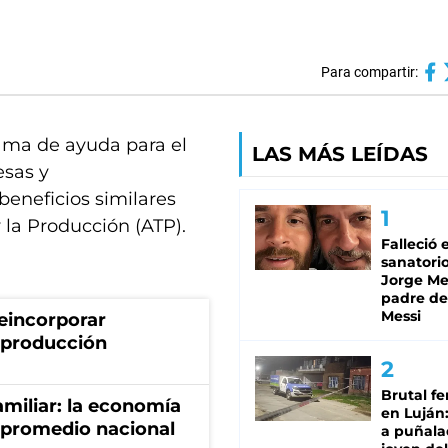
Para compartir:
rama de ayuda para el
LAS MÁS LEÍDAS
esas y
eneficios similares
 la Producción (ATP).
Falleció 
sanatorio
Jorge Mes
padre de
Messi
eincorporar
a producción
Brutal fe
miliar: la economía
en Luján
 promedio nacional
a puñala