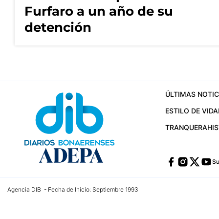
Furfaro a un año de su
detención
ÚLTIMAS NOTIC
ESTILO DE VIDA
TRANQUERA
HI
Su
Agencia DIB - Fecha de Inicio: Septiembre 1993
Contactos:
publicidad@dib.com.ar
/
vpignaton@dib.com.ar
/
avisosdib@gmail
Dirección de las oficinas: Calle 48 Nº 726 Piso 4, La Plata; Provincia de Buen
Teléfono: +5492215022421 - Whatsapp: +5492215031783