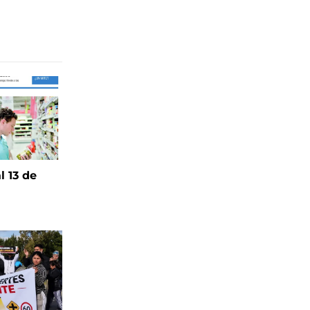
l 13 de
6