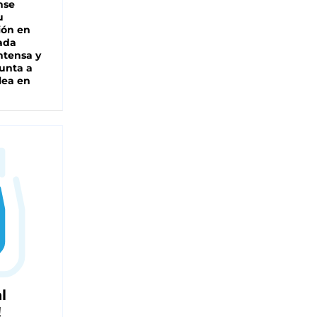
nse
u
ión en
ada
intensa y
unta a
lea en
l
!