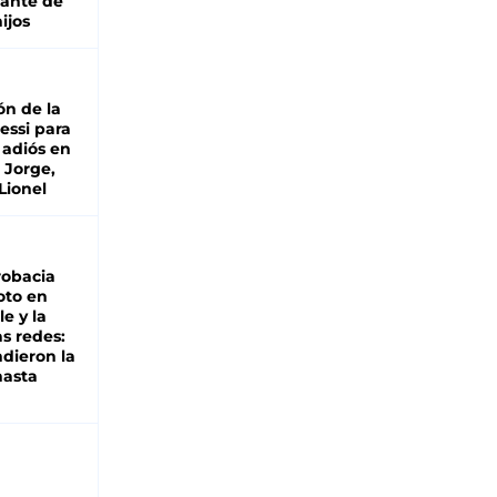
lante de
hijos
ón de la
essi para
 adiós en
 Jorge,
Lionel
robacia
oto en
le y la
as redes:
ndieron la
hasta