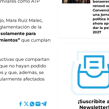
imilares como ATP
bonaere
renovó s
Convenc
una jorn
política 
jo, Mara Ruiz Malec,
ahora ap
eglamentación de la
dar la pe
2027
á solamente para
imientos”
que cumplan
uctivas que compartan
 que no hayan podido
s y que, además, se
cularmente afectados
¡Suscribite a
Newsletter