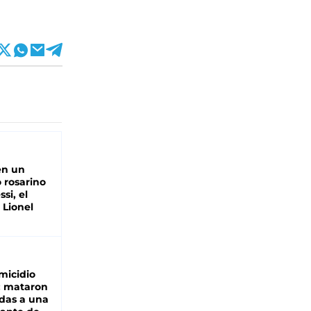
en un
 rosarino
si, el
 Lionel
micidio
: mataron
das a una