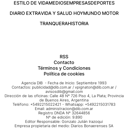
ESTILO DE VIDA
MEDIOS
EMPRESAS
DEPORTES
DIARIO EXTRA
VIDA Y SALUD HOY
MUNDO MOTOR
TRANQUERA
HISTORIA
RSS
Contacto
Términos y Condiciones
Política de cookies
Agencia DIB - Fecha de Inicio: Septiembre 1993
Contactos:
publicidad@dib.com.ar
/
vpignaton@dib.com.ar
/
avisosdib@gmail.com
Dirección de las oficinas: Calle 48 Nº 726 Piso 4, La Plata; Provincia
de Buenos Aires, Argentina
Teléfono: +5492215022421 - Whatsapp: +5492215031783
Email:
administracion@dib.com.ar
Registro DNDA Nº 32644856
Nº de edición: 9.890
Editor Responsable: Gonzalo Julián Irazoqui
Empresa propietaria del medio: Diarios Bonaerenses SA