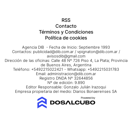
RSS
Contacto
Términos y Condiciones
Política de cookies
Agencia DIB - Fecha de Inicio: Septiembre 1993
Contactos:
publicidad@dib.com.ar
/
vpignaton@dib.com.ar
/
avisosdib@gmail.com
Dirección de las oficinas: Calle 48 Nº 726 Piso 4, La Plata; Provincia
de Buenos Aires, Argentina
Teléfono: +5492215022421 - Whatsapp: +5492215031783
Email:
administracion@dib.com.ar
Registro DNDA Nº 32644856
Nº de edición: 9.890
Editor Responsable: Gonzalo Julián Irazoqui
Empresa propietaria del medio: Diarios Bonaerenses SA