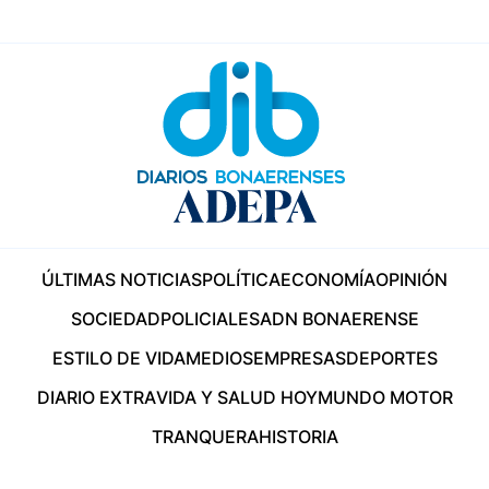
ÚLTIMAS NOTICIAS
POLÍTICA
ECONOMÍA
OPINIÓN
SOCIEDAD
POLICIALES
ADN BONAERENSE
ESTILO DE VIDA
MEDIOS
EMPRESAS
DEPORTES
DIARIO EXTRA
VIDA Y SALUD HOY
MUNDO MOTOR
TRANQUERA
HISTORIA