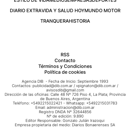
ESTILO DE VIDA
MEDIOS
EMPRESAS
DEPORTES
DIARIO EXTRA
VIDA Y SALUD HOY
MUNDO MOTOR
TRANQUERA
HISTORIA
RSS
Contacto
Términos y Condiciones
Política de cookies
Agencia DIB - Fecha de Inicio: Septiembre 1993
Contactos:
publicidad@dib.com.ar
/
vpignaton@dib.com.ar
/
avisosdib@gmail.com
Dirección de las oficinas: Calle 48 Nº 726 Piso 4, La Plata; Provincia
de Buenos Aires, Argentina
Teléfono: +5492215022421 - Whatsapp: +5492215031783
Email:
administracion@dib.com.ar
Registro DNDA Nº 32644856
Nº de edición: 9.890
Editor Responsable: Gonzalo Julián Irazoqui
Empresa propietaria del medio: Diarios Bonaerenses SA