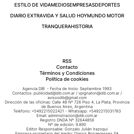
ESTILO DE VIDA
MEDIOS
EMPRESAS
DEPORTES
DIARIO EXTRA
VIDA Y SALUD HOY
MUNDO MOTOR
TRANQUERA
HISTORIA
RSS
Contacto
Términos y Condiciones
Política de cookies
Agencia DIB - Fecha de Inicio: Septiembre 1993
Contactos:
publicidad@dib.com.ar
/
vpignaton@dib.com.ar
/
avisosdib@gmail.com
Dirección de las oficinas: Calle 48 Nº 726 Piso 4, La Plata; Provincia
de Buenos Aires, Argentina
Teléfono: +5492215022421 - Whatsapp: +5492215031783
Email:
administracion@dib.com.ar
Registro DNDA Nº 32644856
Nº de edición: 9.890
Editor Responsable: Gonzalo Julián Irazoqui
Empresa propietaria del medio: Diarios Bonaerenses SA