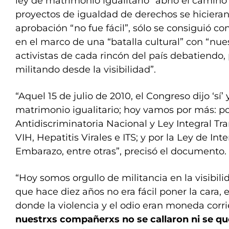
ley de matrimonio igualitario “abrió el camin
proyectos de igualdad de derechos se hicieran
aprobación “no fue fácil”, sólo se consiguió con
en el marco de una “batalla cultural” con “nues
activistas de cada rincón del país debatiendo,
militando desde la visibilidad”.
“Aquel 15 de julio de 2010, el Congreso dijo ‘sí’
matrimonio igualitario; hoy vamos por más: po
Antidiscriminatoria Nacional y Ley Integral Tr
VIH, Hepatitis Virales e ITS; y por la Ley de In
Embarazo, entre otras”, precisó el documento.
“Hoy somos orgullo de militancia en la visibi
que hace diez años no era fácil poner la cara, 
donde la violencia y el odio eran moneda corr
nuestrxs compañerxs no se callaron ni se q