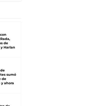
 con
 Rada,
os de
 y Harlan
 de
ntes sumó
e de
 y ahora