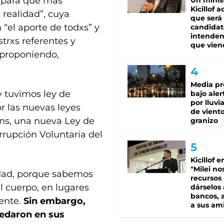
o para que más
Un minis
Kicillof 
 realidad”, cuya
que será
 “el aporte de todxs” y
candidat
intenden
trxs referentes y
que vien
 proponiendo,
Media pr
 y tuvimos ley de
bajo aler
por lluvi
r las nuevas leyes
de viento
ans, una nueva Ley de
granizo
terrupción Voluntaria del
Kicillof e
"Milei no
lidad, porque sabemos
recursos
el cuerpo, en lugares
dárselos 
bancos, a
iente.
Sin embargo,
a sus am
uedaron en sus