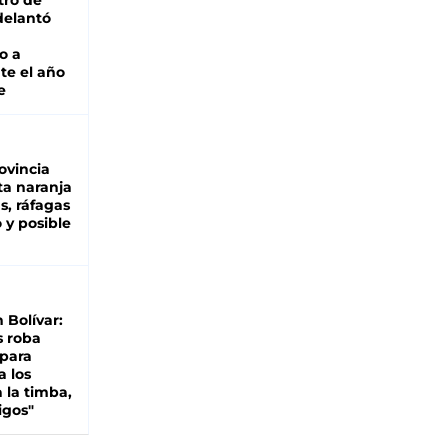
tro de
adelantó
o a
te el año
e
ovincia
ta naranja
as, ráfagas
 y posible
n Bolívar:
s roba
 para
a los
 la timba,
igos"