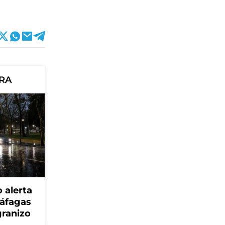
ORA
 alerta
ráfagas
granizo