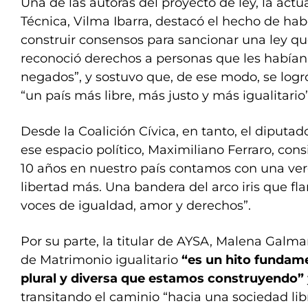
Una de las autoras del proyecto de ley, la actu
Técnica, Vilma Ibarra, destacó el hecho de ha
construir consensos para sancionar una ley que
reconoció derechos a personas que les habían
negados”, y sostuvo que, de ese modo, se logr
“un país más libre, más justo y más igualitario”
Desde la Coalición Cívica, en tanto, el diputado
ese espacio político, Maximiliano Ferraro, co
10 años en nuestro país contamos con una v
libertad más. Una bandera del arco iris que f
voces de igualdad, amor y derechos”.
Por su parte, la titular de AYSA, Malena Galmar
de Matrimonio igualitario
“es un hito fundame
plural y diversa que estamos construyendo”
transitando el caminio “hacia una sociedad lib