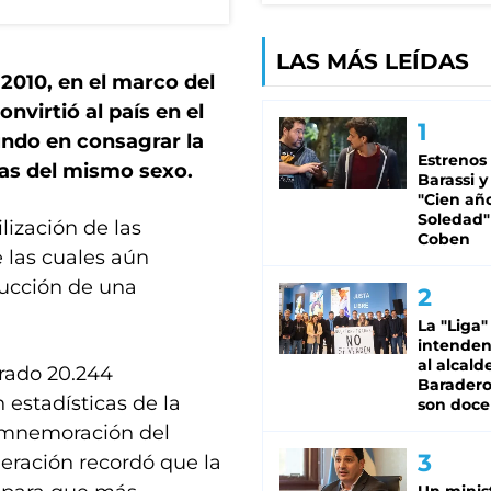
LAS MÁS LEÍDAS
 2010, en el marco del
virtió al país en el
undo en consagrar la
Estrenos
nas del mismo sexo.
Barassi y
"Cien añ
Soledad"
lización de las
Coben
 las cuales aún
rucción de una
La "Liga"
intende
al alcald
rado 20.244
Baradero
 estadísticas de la
son doce
omnemoración del
deración recordó que la