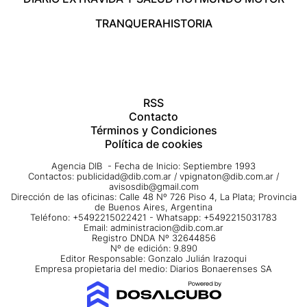
TRANQUERA
HISTORIA
RSS
Contacto
Términos y Condiciones
Política de cookies
Agencia DIB - Fecha de Inicio: Septiembre 1993
Contactos:
publicidad@dib.com.ar
/
vpignaton@dib.com.ar
/
avisosdib@gmail.com
Dirección de las oficinas: Calle 48 Nº 726 Piso 4, La Plata; Provincia
de Buenos Aires, Argentina
Teléfono: +5492215022421 - Whatsapp: +5492215031783
Email:
administracion@dib.com.ar
Registro DNDA Nº 32644856
Nº de edición: 9.890
Editor Responsable: Gonzalo Julián Irazoqui
Empresa propietaria del medio: Diarios Bonaerenses SA