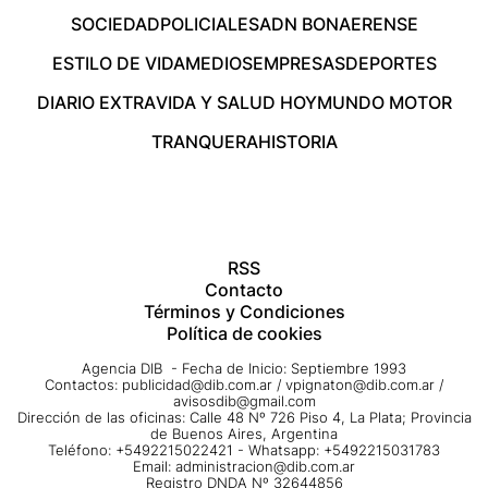
SOCIEDAD
POLICIALES
ADN BONAERENSE
ESTILO DE VIDA
MEDIOS
EMPRESAS
DEPORTES
DIARIO EXTRA
VIDA Y SALUD HOY
MUNDO MOTOR
TRANQUERA
HISTORIA
RSS
Contacto
Términos y Condiciones
Política de cookies
Agencia DIB - Fecha de Inicio: Septiembre 1993
Contactos:
publicidad@dib.com.ar
/
vpignaton@dib.com.ar
/
avisosdib@gmail.com
Dirección de las oficinas: Calle 48 Nº 726 Piso 4, La Plata; Provincia
de Buenos Aires, Argentina
Teléfono: +5492215022421 - Whatsapp: +5492215031783
Email:
administracion@dib.com.ar
Registro DNDA Nº 32644856