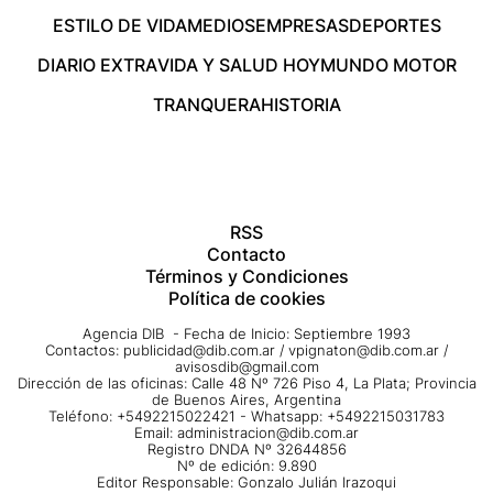
ESTILO DE VIDA
MEDIOS
EMPRESAS
DEPORTES
DIARIO EXTRA
VIDA Y SALUD HOY
MUNDO MOTOR
TRANQUERA
HISTORIA
RSS
Contacto
Términos y Condiciones
Política de cookies
Agencia DIB - Fecha de Inicio: Septiembre 1993
Contactos:
publicidad@dib.com.ar
/
vpignaton@dib.com.ar
/
avisosdib@gmail.com
Dirección de las oficinas: Calle 48 Nº 726 Piso 4, La Plata; Provincia
de Buenos Aires, Argentina
Teléfono: +5492215022421 - Whatsapp: +5492215031783
Email:
administracion@dib.com.ar
Registro DNDA Nº 32644856
Nº de edición: 9.890
Editor Responsable: Gonzalo Julián Irazoqui