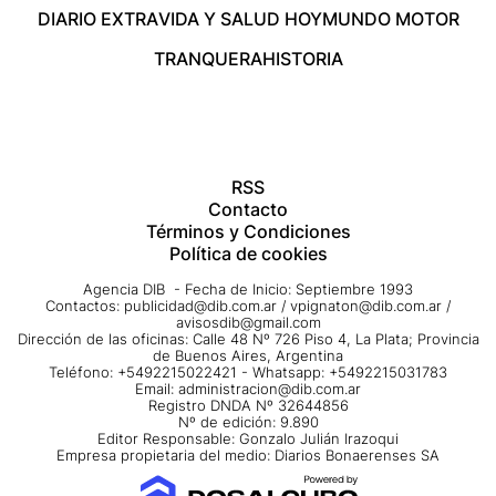
DIARIO EXTRA
VIDA Y SALUD HOY
MUNDO MOTOR
TRANQUERA
HISTORIA
RSS
Contacto
Términos y Condiciones
Política de cookies
Agencia DIB - Fecha de Inicio: Septiembre 1993
Contactos:
publicidad@dib.com.ar
/
vpignaton@dib.com.ar
/
avisosdib@gmail.com
Dirección de las oficinas: Calle 48 Nº 726 Piso 4, La Plata; Provincia
de Buenos Aires, Argentina
Teléfono: +5492215022421 - Whatsapp: +5492215031783
Email:
administracion@dib.com.ar
Registro DNDA Nº 32644856
Nº de edición: 9.890
Editor Responsable: Gonzalo Julián Irazoqui
Empresa propietaria del medio: Diarios Bonaerenses SA