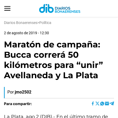
Diarios Bonaerenses
>
Política
2 de agosto de 2019 - 12:30
Maratón de campaña:
Bucca correrá 50
kilómetros para “unir”
Avellaneda y La Plata
Por
jmo2502
Para compartir:
La Plata, ago 2 (DIB).- En el último tramo de