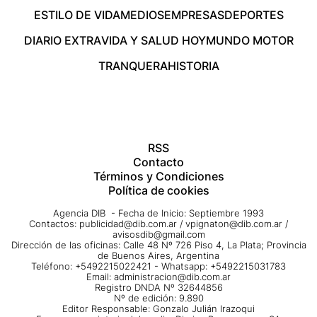
ESTILO DE VIDA
MEDIOS
EMPRESAS
DEPORTES
DIARIO EXTRA
VIDA Y SALUD HOY
MUNDO MOTOR
TRANQUERA
HISTORIA
RSS
Contacto
Términos y Condiciones
Política de cookies
Agencia DIB - Fecha de Inicio: Septiembre 1993
Contactos:
publicidad@dib.com.ar
/
vpignaton@dib.com.ar
/
avisosdib@gmail.com
Dirección de las oficinas: Calle 48 Nº 726 Piso 4, La Plata; Provincia
de Buenos Aires, Argentina
Teléfono: +5492215022421 - Whatsapp: +5492215031783
Email:
administracion@dib.com.ar
Registro DNDA Nº 32644856
Nº de edición: 9.890
Editor Responsable: Gonzalo Julián Irazoqui